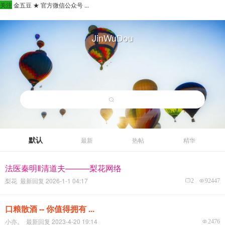
关注
金五豆 ★ 官方微信公众号 ...
JinWuDou
默认
最新
热帖
精华
法医秦明Ⅱ清道夫———梨花网络
梨花 最新回复 2026-1-1 04:17
2
92447
口粮散酒 -- 你值得拥有 ...
小亦。 最新回复 2023-4-20 19:14
2476