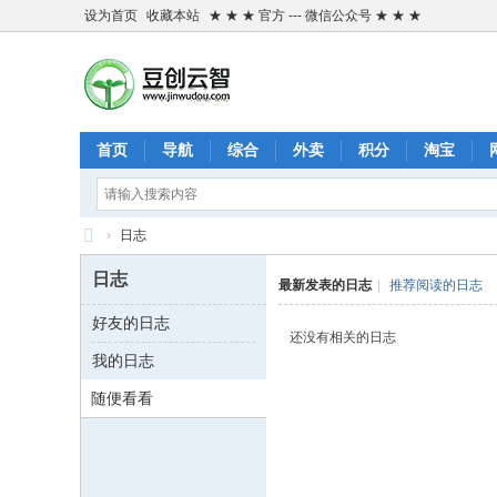
设为首页
收藏本站
★ ★ ★ 官方 --- 微信公众号 ★ ★ ★
首页
导航
综合
外卖
积分
淘宝
›
日志
金
日志
最新发表的日志
|
推荐阅读的日志
五
好友的日志
豆
还没有相关的日志
我的日志
-
✔
随便看看