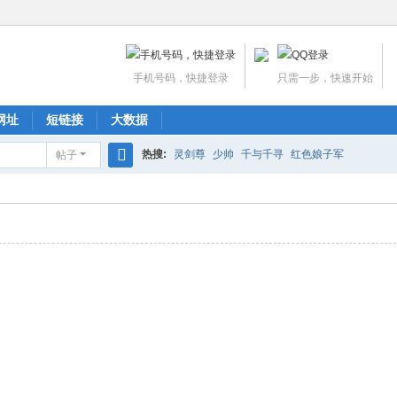
手机号码，快捷登录
只需一步，快速开始
网址
短链接
大数据
热搜:
灵剑尊
少帅
千与千寻
红色娘子军
帖子
搜
索