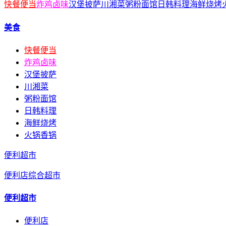
快餐便当
炸鸡卤味
汉堡披萨
川湘菜
粥粉面馆
日韩料理
海鲜烧烤
美食
快餐便当
炸鸡卤味
汉堡披萨
川湘菜
粥粉面馆
日韩料理
海鲜烧烤
火锅香锅
便利超市
便利店
综合超市
便利超市
便利店