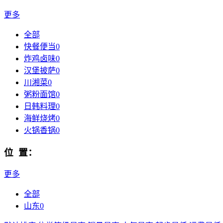
更多
全部
快餐便当
0
炸鸡卤味
0
汉堡披萨
0
川湘菜
0
粥粉面馆
0
日韩料理
0
海鲜烧烤
0
火锅香锅
0
位 置：
更多
全部
山东
0