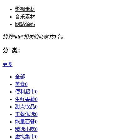
影视素材
音乐素材
网站源码
找到
“ktv”
相关的商家共
0
个。
分 类：
更多
全部
美食
0
便利超市
0
生鲜果蔬
0
甜点饮品
0
正餐优选
0
能量西餐
0
精选小吃
0
虚拟集市
0