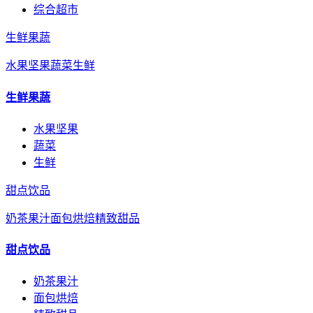
综合超市
生鲜果蔬
水果坚果
蔬菜
生鲜
生鲜果蔬
水果坚果
蔬菜
生鲜
甜点饮品
奶茶果汁
面包烘焙
精致甜品
甜点饮品
奶茶果汁
面包烘焙