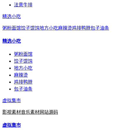
法意牛排
精选小吃
粥粉面馆
饺子馄饨
地方小吃
麻辣烫
鸡排鸭脖
包子油条
精选小吃
粥粉面馆
饺子馄饨
地方小吃
麻辣烫
鸡排鸭脖
包子油条
虚拟集市
影视素材
音乐素材
网站源码
虚拟集市