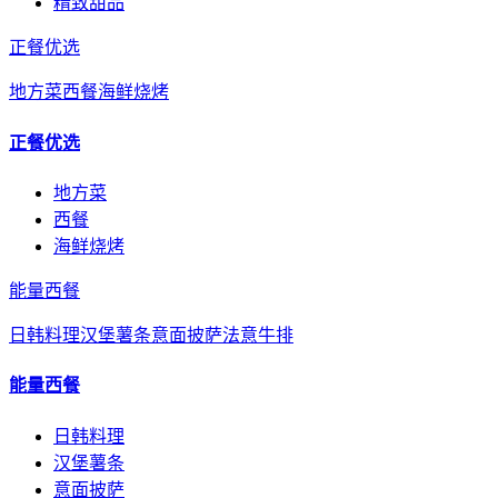
精致甜品
正餐优选
地方菜
西餐
海鲜烧烤
正餐优选
地方菜
西餐
海鲜烧烤
能量西餐
日韩料理
汉堡薯条
意面披萨
法意牛排
能量西餐
日韩料理
汉堡薯条
意面披萨