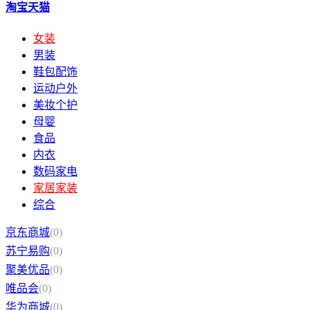
淘宝天猫
女装
男装
鞋包配饰
运动户外
美妆个护
母婴
食品
内衣
数码家电
家居家装
综合
京东商城
(0)
苏宁易购
(0)
聚美优品
(0)
唯品会
(0)
华为商城
(0)