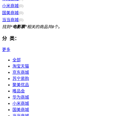
小米商城
(0)
国美商城
(0)
当当商城
(0)
找到
“电影票”
相关的商品共
0
个。
分 类：
更多
全部
淘宝天猫
京东商城
苏宁易购
聚美优品
唯品会
华为商城
小米商城
国美商城
当当商城