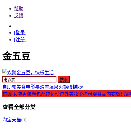
帮助
反馈
[登录]
[注册]
金五豆
自助餐
美食
电影票
滑雪
温泉
火锅
蛋糕
ktv
首页
女装
男装
鞋包配饰
运动户外
美妆个护
母婴
食品
内衣
数码家
查看全部分类
淘宝天猫
(0)